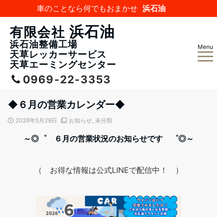
車のことなら何でもおまかせ
浜石油
浜石油
有限会社
浜石油整備工場
Menu
天草レッカーサービス
天草エーミングセンター
0969-22-3353
◆６月の営業カレンダー◆
2026年5月29日
お知らせ
,
未分類
～◎゜ ６月の営業状況のお知らせです ゜◎～
（ お得な情報は公式LINEで配信中！ ）